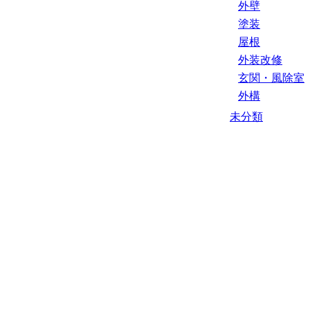
外壁
塗装
屋根
外装改修
玄関・風除室
外構
未分類