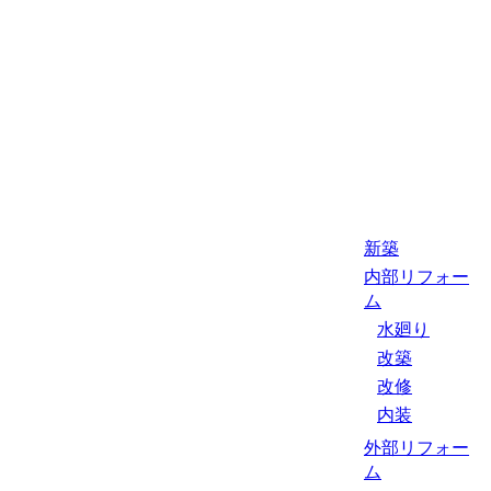
新築
内部リフォー
ム
水廻り
改築
改修
内装
外部リフォー
ム