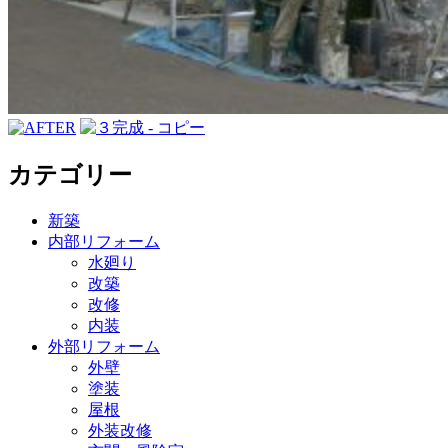
カテゴリー
新築
内部リフォーム
水廻り
改築
改修
内装
外部リフォーム
外壁
塗装
屋根
外装改修